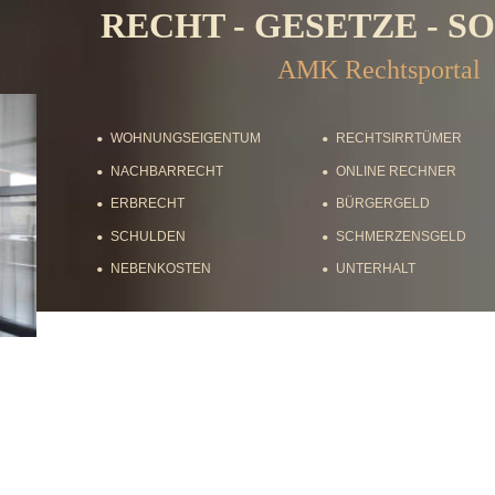
RECHT - GESETZE - SOZ
AMK Rechtsportal
•
WOHNUNGSEIGENTUM
•
RECHTSIRRTÜMER
•
NACHBARRECHT
•
ONLINE RECHNER
•
ERBRECHT
•
BÜRGERGELD
•
SCHULDEN
•
SCHMERZENSGELD
•
NEBENKOSTEN
•
UNTERHALT