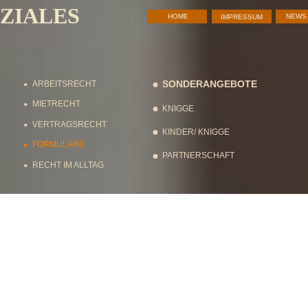
IALES
HOME
NEWS
IMPRESSUM
•
SONDERANGEBOTE
•
ARBEITSRECHT
•
MIETRECHT
•
KNIGGE
•
VERTRAGSRECHT
•
KINDER/ KNIGGE
•
FORMULARE
•
PARTNERSCHAFT
•
RECHT IM ALLTAG