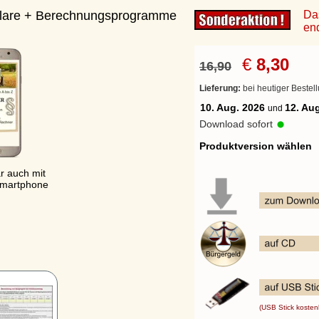
e + Berechnungsprogramme 
Das Ak
endet 
€
8,30
16,90
Lieferung: 
bei heutiger Bestellung 
10. Aug. 2026
12. Aug. 2
und
Download sofort
Produktversion wählen
ch mit 
tphone
(USB Stick kostenlos)