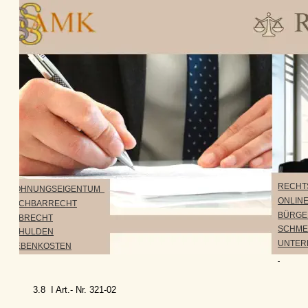
RECHTSIR
HNUNGSEIGENTUM  
ONLINE RE
CHBARRECHT
BÜRGERGE
BRECHT
SCHMERZE
HULDEN
UNTERHALT
EBENKOSTEN
3.8  I Art.- Nr. 321-02