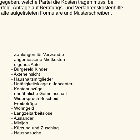
eben, welche Partei die Kosten tragen muss, bei 
g. Anträge auf Beratungs- und Verfahrenskostenhilfe 
le aufgelisteten Formulare und Musterschreiben.
- Zahlungen für Verwandte
- angemessene Mietkosten
- eigenes Auto
- Bürgereld Kinder
- Akteneinsicht
- Haushaltsmitglieder
- Untätigkeitsklage n Jobcenter
- Kontoauszüge
- eheähnliche Gemeinschaft
- Widerspruch Bescheid
- Freibeträge
- Wohngeld
- Langzeitarbeitslose
- Ausländer
- Minijob
- Kürzung und Zuschlag
- Hausbesuche