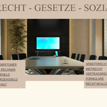
ARBEITSRECHT
RTÜMER
MIETRECHT
CHNER
VERTRAGSRECHT
LD
FORMULARE
NSGELD
RECHT IM ALLTAG