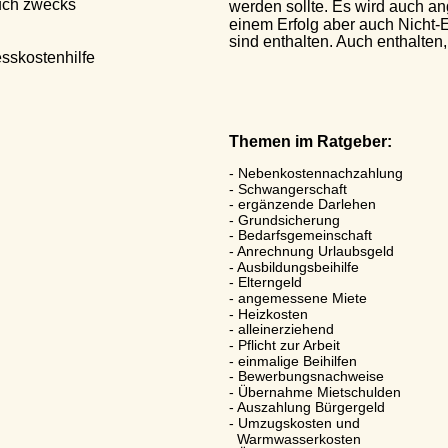
zwecks 
werden sollte. Es wird auch angeg
einem Erfolg aber auch Nicht-Erfol
sind enthalten. Auch enthalten, al
stenhilfe 
Themen im Ratgeber:
- Nebenkostennachzahlung
- Schwangerschaft
- ergänzende Darlehen
- Grundsicherung
- Bedarfsgemeinschaft
- Anrechnung Urlaubsgeld
- Ausbildungsbeihilfe
- Elterngeld
- angemessene Miete
- Heizkosten
- alleinerziehend
- Pflicht zur Arbeit
- einmalige Beihilfen
- Bewerbungsnachweise
- Übernahme Mietschulden
- Auszahlung Bürgergeld
- Umzugskosten und  
  Warmwasserkosten