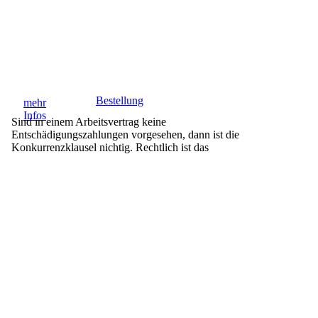
Bestellung
mehr
Infos
Sind in einem Arbeitsvertrag keine
Entschädigungszahlungen vorgesehen, dann ist
die
Konkurrenzklausel nichtig.
Rechtlich ist das
Wettbewerbsverbot im
Arbeitsvertrag zwar nicht von der
Dauer eines
Arbeitsverhältnisses abhängig, kann aber den
Arbeitnehmer nicht länger als 2 Jahre nach
Beendigung
des Arbeitsverhältnisses blockieren.
Das Verbot dient im
wesentlichem nur der
psychologischen Abschreckung. Es
ist zu
unterscheiden zwischen - der Verpflichtung zur
Unterlassung von Wettbewerb während des
Bestehens
eines Arbeitsverhältnisses, und -
Wettbewerbsbeschränkungen nach Beendigung
des
Arbeitsverhältnisses.
Wettbewerbsverbot im Arbeitsvertrag
Das Wettbewerbsverbot gilt nur während des
Bestands
des Arbeitsverhältnisses.
BGB § 611 Treuepflicht Nr. 7