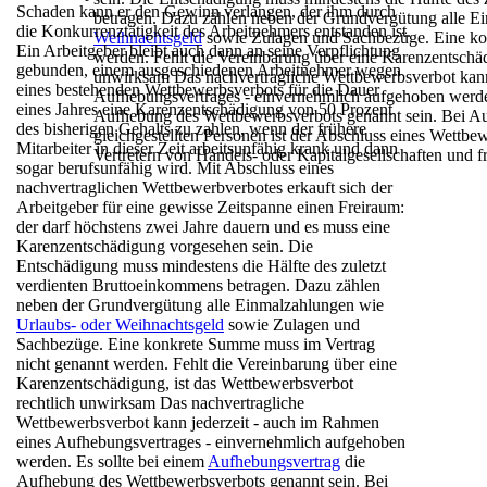
Schaden kann
er den Gewinn verlangen, der ihm durch
betragen. Dazu zählen neben der Grundvergütung alle 
die
Konkurrenztätigkeit des Arbeitnehmers entstanden
ist.
Weihnachtsgeld
sowie Zulagen und Sachbezüge.
Eine ko
Ein Arbeitgeber bleibt auch dann an seine
Verpflichtung
werden. Fehlt die Vereinbarung
über eine Karenzentschäd
gebunden, einem ausgeschiedenen
Arbeitnehmer wegen
unwirksam
Das nachvertragliche Wettbewerbsverbot kann
eines bestehenden
Wettbewerbsverbots für die Dauer
Aufhebungsvertrages - einvernehmlich aufgehoben werde
eines Jahres
eine Karenzentschädigung von 50 Prozent
Aufhebung des Wettbewerbsverbots genannt sein.
Bei Au
des
bisherigen Gehalts zu zahlen, wenn der frühere
gleichgestellten Personen ist der Abschluss
eines Wettbew
Mitarbeiter in dieser Zeit arbeitsunfähig krank und
dann
Vertretern von Handels- oder
Kapitalgesellschaften und fr
sogar berufsunfähig wird.
Mit Abschluss eines
nachvertraglichen
Wettbewerbverbotes erkauft sich der
Arbeitgeber
für eine gewisse Zeitspanne einen Freiraum:
der darf höchstens zwei Jahre dauern und es
muss eine
Karenzentschädigung vorgesehen
sein.
Die
Entschädigung muss mindestens die Hälfte
des zuletzt
verdienten Bruttoeinkommens
betragen. Dazu zählen
neben der Grundvergütung
alle Einmalzahlungen wie
Urlaubs- oder
Weihnachtsgeld
sowie Zulagen und
Sachbezüge.
Eine konkrete Summe muss im Vertrag
nicht
genannt werden. Fehlt die Vereinbarung über
eine
Karenzentschädigung, ist das
Wettbewerbsverbot
rechtlich unwirksam
Das nachvertragliche
Wettbewerbsverbot kann
jederzeit - auch im Rahmen
eines
Aufhebungsvertrages - einvernehmlich aufgehoben
werden. Es sollte bei einem
Aufhebungsvertrag
die
Aufhebung des Wettbewerbsverbots genannt sein.
Bei