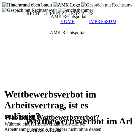
RECHT - GESETZE - SOZIALES
AMK Rechtsportal
HOME
IMPRESSUM
AMK Rechtsportal
Wettbewerbsverbot im
Arbeitsvertrag, ist es
zulässig?
Was heißt Wettbewerbsverbot?
Wettbewerbsverbot im Arbe
Während eines Arbeitsverhältnisses darf der
Arbeitnehmer seinem Arbeitgeber nicht ohne
dessen