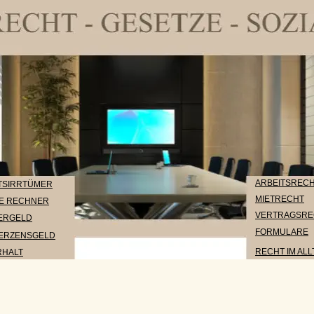
ARBEITSRECHT
RTÜMER
MIETRECHT
ECHNER
VERTRAGSRECHT
ELD
FORMULARE
ENSGELD
RECHT IM ALLTAG
T