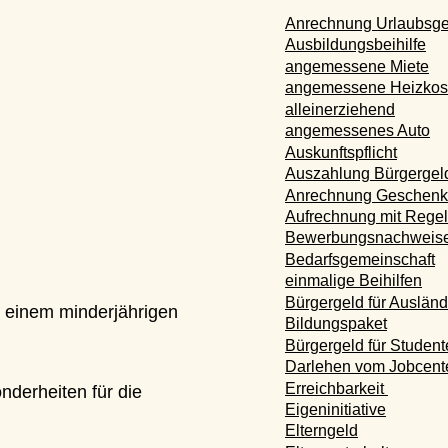
Anrechnung Urlaubsgeld
Ausbildungsbeihilfe
angemessene Miete
angemessene Heizkosten
alleinerziehend
angemessenes Auto
Auskunftspflicht
Auszahlung Bürgergeld
Anrechnung Geschenke
Aufrechnung mit Regelsat
Bewerbungsnachweise
Bedarfsgemeinschaft
einmalige Beihilfen
Bürgergeld für Ausländer
nem minderjährigen 
Bildungspaket
Bürgergeld für Studenten
Darlehen vom Jobcenter
Erreichbarkeit 
heiten für die 
Eigeninitiative
Elterngeld