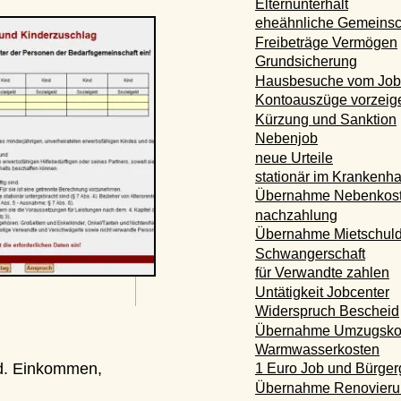
Elternunterhalt
eheähnliche Gemeinschaft
Freibeträge Vermögen
Grundsicherung
Hausbesuche vom Jobcent
Kontoauszüge vorzeigen
Kürzung und Sanktion
Nebenjob
neue Urteile
stationär im Krankenhaus
Übernahme Nebenkosten-
nachzahlung
Übernahme Mietschulden
Schwangerschaft
für Verwandte zahlen
Untätigkeit Jobcenter
Widerspruch Bescheid
Übernahme Umzugskoste
Warmwasserkosten
Einkommen, 
1 Euro Job und Bürgergeld
Übernahme Renovierung