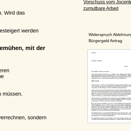
Vorschuss vom Jocenter
zumutbare Arbeit
ird das 
igert werden 
Widerspruch Ablehnung 
Bürgergeld Antrag
ühen, mit der 
n 
üssen. 
rechnen, sondern 