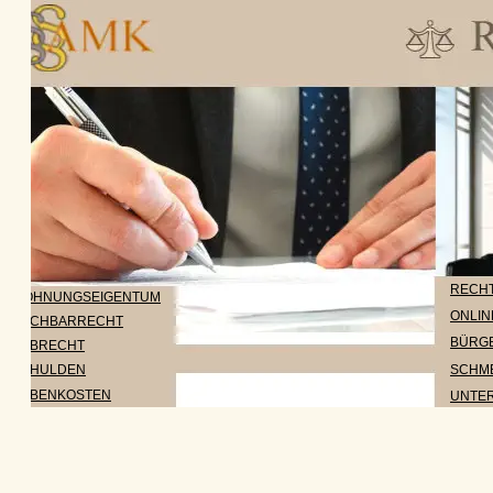
RECHTSIR
HNUNGSEIGENTUM
ONLINE R
CHBARRECHT
BÜRGERG
BRECHT
SCHMERZ
HULDEN
BENKOSTEN
UNTERHAL